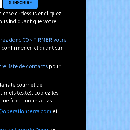
 case ci-dessus et cliquez
vous indiquant que votre
vrez donc CONFIRMER votre
 confirmer en cliquant sur
e liste de contacts
pour
ans le courriel de
rriels texte), copiez les
en ne fonctionnera pas.
@operationterra.com
et
eur en ligne de Deepl
est