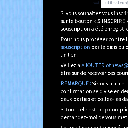
Email
Si vous souhaitez vous inscr
sur le bouton « S’INSCRIRE »
souscription a été enregistr
Pour nous protéger contre le
souscription
par le biais du 
un lien.
Veillez à
AJOUTER otnews@ope
être sûr de recevoir ces courr
REMARQUE :
Si vous n’accep
confirmation se divise en deu
deux parties et collez-les da
Si tout cela est trop compl
demandez-moi de vous mettre
Les mailings sont envoyés en